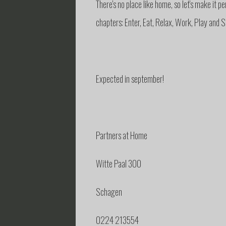
There's no place like home, so let's make it 
chapters: Enter, Eat, Relax, Work, Play and S
Expected in september!
Partners at Home
Witte Paal 300
Schagen
0224 213554