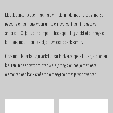
GLAS
BUITENZONWERING
Modulebanken bieden maximale vrijheid in indeling en uitstraling. Ze
MEUBELS
passen zich aan jouw woonruimte en levensstijl aan, in plaats van
& ACCESSOIRES
andersom. Of je nu een compacte hoekopstelling zoekt of een royale
BUITENLEVEN
BENODIGDHEDEN
leefbank: met modules stel je jouw ideale bank samen.
INTERIEURADVIES
INTERNATIONAAL
Onze modulebanken zijn verkrijgbaar in diverse opstellingen, stoffen en
SPANJE
kleuren. In de showroom laten we je graag zien hoe je met losse
BINNENKIJKERS
elementen een bank creëert die meegroeit met je woonwensen.
NIEUWS
TEAM
STEL
EEN
VRAAG
CONTACT