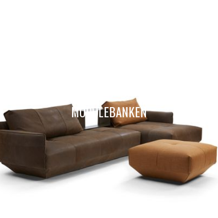
MODULEBANKEN
HOME
COLLECTIE
VERF
BEHANG
RAAMDECORATIE
VLOEREN