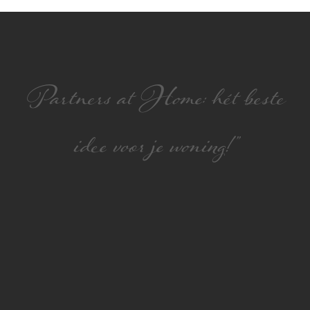
Partners at Home: hét beste
idee voor je woning!”