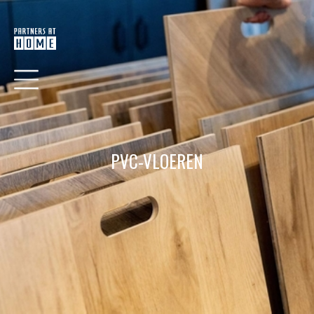
PVC-VLOEREN
HOME
COLLECTIE
VERF
BEHANG
RAAMDECORATIE
VLOEREN