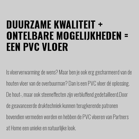
GLAS
BUITENZONWERING
DUURZAME KWALITEIT +
MEUBELS
& ACCESSOIRES
ONTELBARE MOGELIJKHEDEN =
BUITENLEVEN
EEN PVC VLOER
BENODIGDHEDEN
INTERIEURADVIES
INTERNATIONAAL
Is vloerverwarming de wens? Maar ben je ook erg gecharmeerd van de
SPANJE
houten vloer van de overbuurman? Dan is een PVC vloer dé oplossing.
BINNENKIJKERS
De hout-, maar ook steeneffecten zijn verbluffend gedetailleerd.Door
NIEUWS
de geavanceerde druktechniek kunnen terugkerende patronen
TEAM
STEL
bovendien vermeden worden en hebben de PVC vloeren van Partners
EEN
at Home een unieke en natuurlijke look.
VRAAG
CONTACT