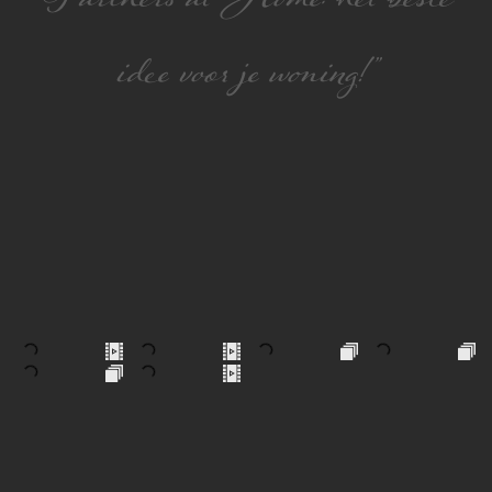
Partners at Home: hét beste
idee voor je woning!”