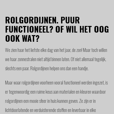
GLAS
BUITENZONWERING
ROLGORDIJNEN. PUUR
MEUBELS
& ACCESSOIRES
FUNCTIONEEL? OF WIL HET OOG
BUITENLEVEN
OOK WAT?
BENODIGDHEDEN
INTERIEURADVIES
We zien haar het liefste elke dag van het jaar, de zon! Maar toch willen
INTERNATIONAAL
we haar zonnestralen niet altijd binnen laten. Of niet allemaal tegelijk,
SPANJE
slechts een paar. Rolgordijnen helpen ons dan een handje.
BINNENKIJKERS
NIEUWS
Maar waar rolgordijnen voorheen vooral functioneel werden ingezet, is
TEAM
er tegenwoordig een ruime keus aan materialen en kleuren waardoor
STEL
EEN
rolgordijnen een mooie sfeer in huis kunnen geven. Ze zijn er in
VRAAG
lichtdoorlatende en verduisterende stoffen en leverbaar in elke
CONTACT