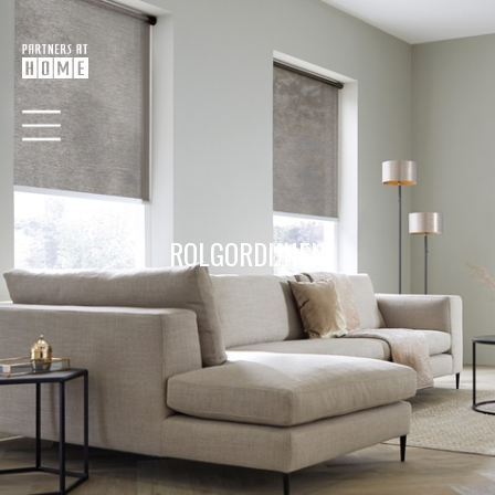
ROLGORDIJNEN
HOME
COLLECTIE
VERF
BEHANG
RAAMDECORATIE
VLOEREN