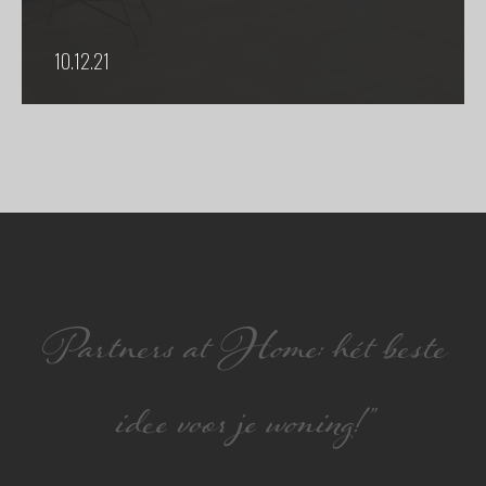
10.12.21
Partners at Home: hét beste
idee voor je woning!”