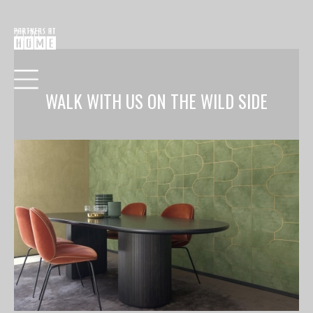
7.1.20
WALK WITH US ON THE WILD SIDE
HOME
COLLECTIE
VERF
BEHANG
RAAMDECORATIE
VLOEREN