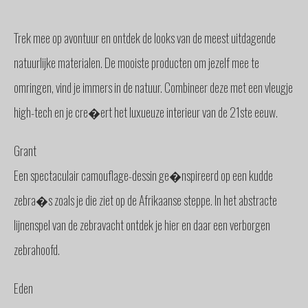
GLAS
BUITENZONWERING
Trek mee op avontuur en ontdek de looks van de meest uitdagende
MEUBELS
natuurlijke materialen. De mooiste producten om jezelf mee te
& ACCESSOIRES
omringen, vind je immers in de natuur. Combineer deze met een vleugje
BUITENLEVEN
high-tech en je cre�ert het luxueuze interieur van de 21ste eeuw.
BENODIGDHEDEN
INTERIEURADVIES
Grant
INTERNATIONAAL
Een spectaculair camouflage-dessin ge�nspireerd op een kudde
SPANJE
BINNENKIJKERS
zebra�s zoals je die ziet op de Afrikaanse steppe. In het abstracte
NIEUWS
lijnenspel van de zebravacht ontdek je hier en daar een verborgen
TEAM
zebrahoofd.
STEL
EEN
VRAAG
Eden
CONTACT