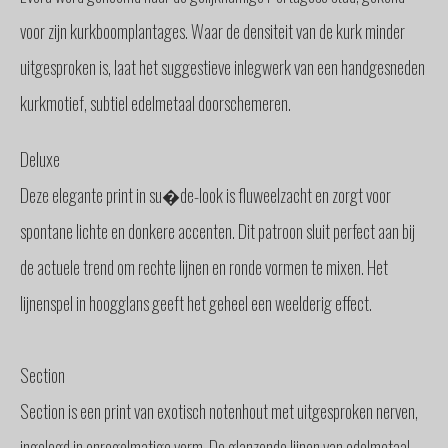
voor zijn kurkboomplantages. Waar de densiteit van de kurk minder
uitgesproken is, laat het suggestieve inlegwerk van een handgesneden
kurkmotief, subtiel edelmetaal doorschemeren.
Deluxe
Deze elegante print in su�de-look is fluweelzacht en zorgt voor
spontane lichte en donkere accenten. Dit patroon sluit perfect aan bij
de actuele trend om rechte lijnen en ronde vormen te mixen. Het
lijnenspel in hoogglans geeft het geheel een weelderig effect.
Section
Section is een print van exotisch notenhout met uitgesproken nerven,
ingelegd in onregelmatige vorm. De glanzende lijnen van edelmetaal