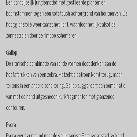
Een paradijselijk junglemotief met gestileerde planten en
boomstammen tegen een soft touch achtergrond van houtnerven. De
hoogglansfolie weerkaatst het licht, waardoor het lijkt alsof de
zonnestralen door de rimboe schemeren.
Gallop
De ritmische combinatie van ronde vormen doet denken aan de
hoefafdrukken van een zebra. Hetzelfde patroon komt terug, maar
telkens in een andere schakering. Gallop suggereert een combinatie
van met de hand uitgesneden kurkfragmenten met glanzende
contouren.
Evora
Evora werd genoemd naar de gelijknamige Portugese stad, gekend