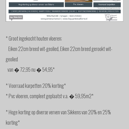
GLAS
BUITENZONWERING
MEUBELS
& ACCESSOIRES
* Groot ingekocht houten vloeren;
BUITENLEVEN
BENODIGDHEDEN
Eiken 22cm breed wit-geolied, Eiken 22cm breed gerookt wit-
INTERIEURADVIES
geolied
INTERNATIONAAL
van � 72,95 nu � 54,95*
SPANJE
BINNENKIJKERS
* Voorraad karpetten 20% korting*
NIEUWS
* Pvc vloeren, compleet geplaatst v.a. � 59,95m2*
TEAM
STEL
* Hoge korting op diverse verven van Sikkens van 20% en 25%
EEN
VRAAG
korting*
CONTACT