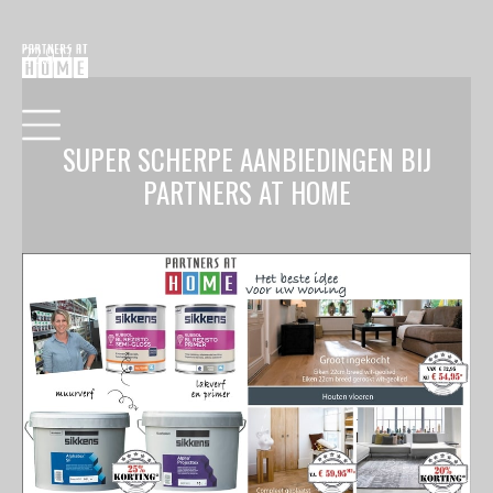
22.9.17
SUPER SCHERPE AANBIEDINGEN BIJ
PARTNERS AT HOME
HOME
COLLECTIE
VERF
BEHANG
RAAMDECORATIE
VLOEREN