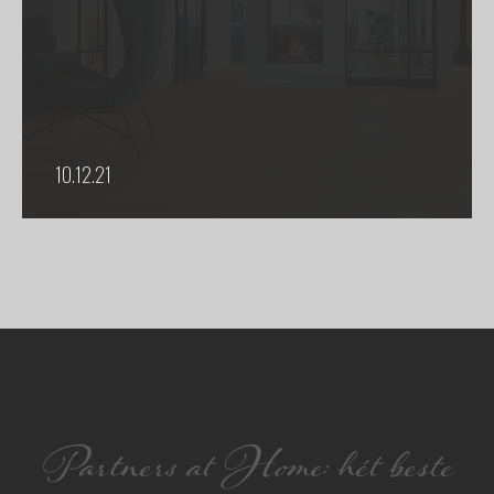
10.12.21
Partners at Home: hét beste