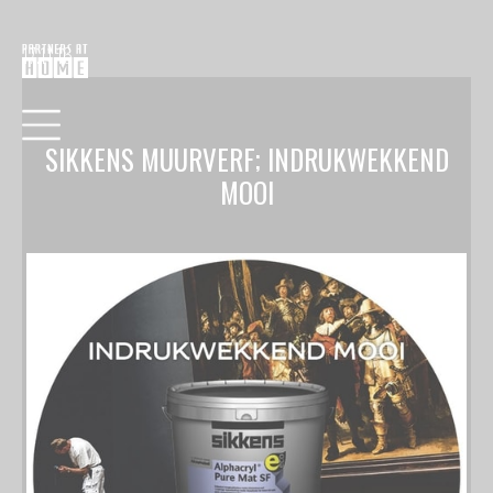
17.11.16
SIKKENS MUURVERF; INDRUKWEKKEND
MOOI
HOME
COLLECTIE
VERF
BEHANG
RAAMDECORATIE
VLOEREN