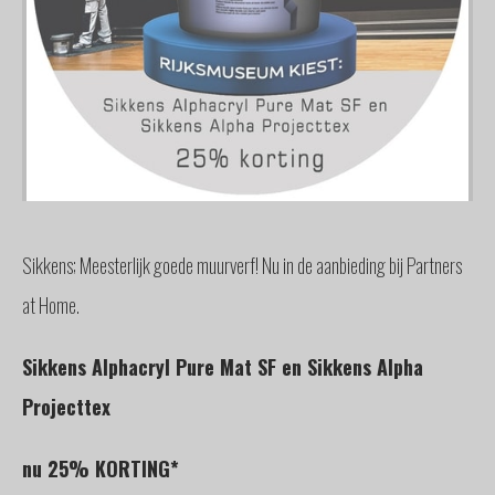
GLAS
BUITENZONWERING
MEUBELS
& ACCESSOIRES
BUITENLEVEN
BENODIGDHEDEN
INTERIEURADVIES
INTERNATIONAAL
Sikkens; Meesterlijk goede muurverf! Nu in de aanbieding bij Partners
SPANJE
at Home.
BINNENKIJKERS
NIEUWS
Sikkens Alphacryl Pure Mat SF en Sikkens Alpha
TEAM
Projecttex
STEL
EEN
VRAAG
nu 25% KORTING*
CONTACT