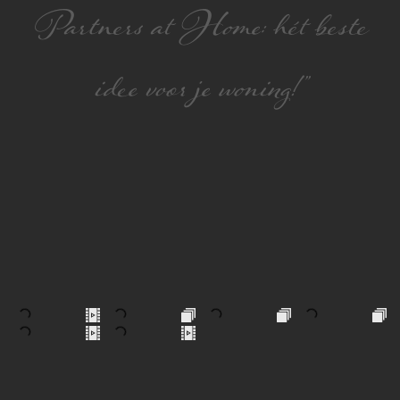
Partners at Home: hét beste
idee voor je woning!”