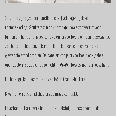
GLAS
BUITENZONWERING
Shutters zijn bijzonder functionele, stijlvolle �n tijdloze
MEUBELS
& ACCESSOIRES
raambekleding. Shutters zijn ook nog d� ideale zonwering voor
BUITENLEVEN
binnen om licht en privacy te regelen, bijvoorbeeld om een laagstaande
BENODIGDHEDEN
zon buiten te houden. Je kunt de lamellen kantelen en zo in elke
INTERIEURADVIES
gewenste stand draaien. De panelen kan je bijvoorbeeld ook geheel
INTERNATIONAAL
open zetten. Zo zet je het zonlicht in ��n beweging naar jouw hand.
SPANJE
BINNENKIJKERS
De belangrijkste kenmerken van JASNO raamshutters:
NIEUWS
TEAM
Kwaliteit en dus altijd shutters op maat gemaakt.
STEL
EEN
VRAAG
Leverbaar in Paulownia hout of in kunststof, het beste voor in de
CONTACT