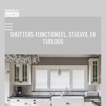
24.1.20
SHUTTERS-FUNCTIONEEL, STIJLVOL EN
TIJDLOOS
HOME
COLLECTIE
VERF
BEHANG
RAAMDECORATIE
VLOEREN