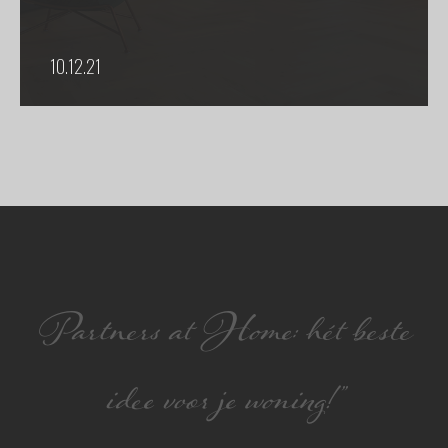
10.12.21
Partners at Home: hét beste
idee voor je woning!”