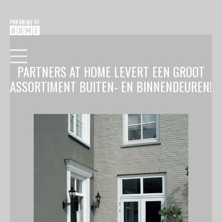
21.11.17
PARTNERS AT HOME LEVERT EEN GROOT
ASSORTIMENT BUITEN- EN BINNENDEUREN!
HOME
COLLECTIE
VERF
BEHANG
RAAMDECORATIE
VLOEREN