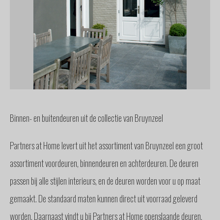
GLAS
BUITENZONWERING
MEUBELS
& ACCESSOIRES
BUITENLEVEN
BENODIGDHEDEN
INTERIEURADVIES
INTERNATIONAAL
Binnen- en buitendeuren uit de collectie van Bruynzeel
SPANJE
BINNENKIJKERS
Partners at Home levert uit het assortiment van Bruynzeel een groot
NIEUWS
assortiment voordeuren, binnendeuren en achterdeuren. De deuren
TEAM
passen bij alle stijlen interieurs, en de deuren worden voor u op maat
STEL
EEN
gemaakt. De standaard maten kunnen direct uit voorraad geleverd
VRAAG
worden. Daarnaast vindt u bij Partners at Home openslaande deuren,
CONTACT