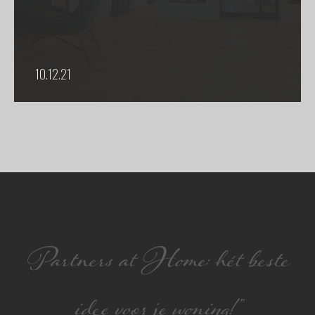
10.12.21
Partners at Home: hét beste