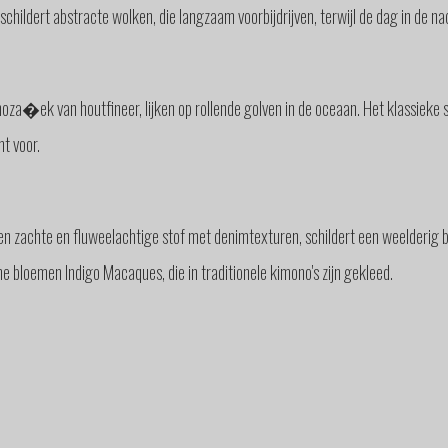
ildert abstracte wolken, die langzaam voorbijdrijven, terwijl de dag in de nac
ek van houtfineer, lijken op rollende golven in de oceaan. Het klassieke 
ht voor.
 zachte en fluweelachtige stof met denimtexturen, schildert een weelderig bo
che bloemen Indigo Macaques, die in traditionele kimono's zijn gekleed.