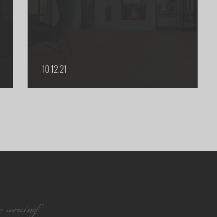
10.12.21
 woning!”