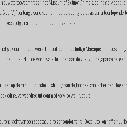
nieuwste toevoeging aan het Museum of Extinct Animals, de Indigo Macaque, vo
o Blue. Vijf buitengewone soorten muurbekleding op basis van uiteenlopende t
en veelzijdige natuur en oude cultuur van Japan.
 met gekleurd borduurwerk. Het patroon op de Indigo Macaque-muurbekleding to
r aan het baden zijn: de warmwaterbronnen aan de voet van de Japanse bergen.
lijken op de minimalistische uitstraling van de Japanse shojischermen. Tegenov
leding, vervaardigd uit denim of vervilte wol, rust uit.
 kleurenpracht van een spectaculaire zonsondergang. Deze jute- en raffiamuurb