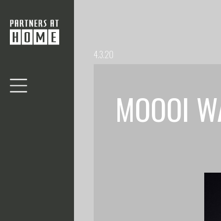
4.3.20
MOOOI W