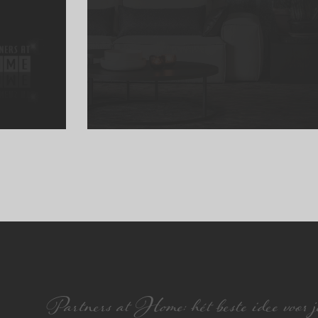
Partners at Home: hét beste idee voor je