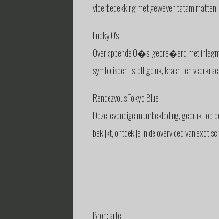
vloerbedekking met geweven tatamimatten, sch
Lucky O's
Overlappende O�s, gecre�erd met inlegmoza�
symboliseert, stelt geluk, kracht en veerkrac
Rendezvous Tokyo Blue
Deze levendige muurbekleding, gedrukt op een
bekijkt, ontdek je in de overvloed van exotis
Bron: arte