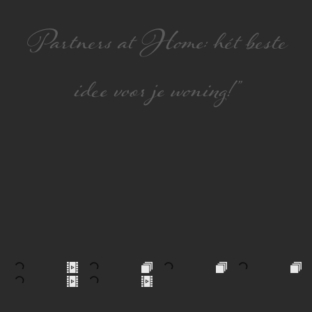
Partners at Home: hét beste
idee voor je woning!”