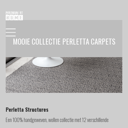
6.10.17
MOOIE COLLECTIE PERLETTA CARPETS
HOME
COLLECTIE
VERF
BEHANG
Perletta Structures
RAAMDECORATIE
Een 100% handgeweven, wollen collectie met 12 verschillende
VLOEREN