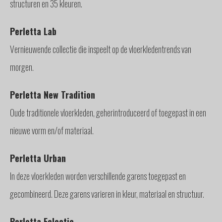
structuren en 35 kleuren.
GLAS
BUITENZONWERING
Perletta Lab
MEUBELS
Vernieuwende collectie die inspeelt op de vloerkledentrends van
& ACCESSOIRES
BUITENLEVEN
morgen.
BENODIGDHEDEN
Perletta New Tradition
INTERIEURADVIES
INTERNATIONAAL
Oude traditionele vloerkleden, geherintroduceerd of toegepast in een
SPANJE
nieuwe vorm en/of materiaal.
BINNENKIJKERS
NIEUWS
Perletta Urban
TEAM
In deze vloerkleden worden verschillende garens toegepast en
STEL
gecombineerd. Deze garens varieren in kleur, materiaal en structuur.
EEN
VRAAG
CONTACT
Perletta Eclectic