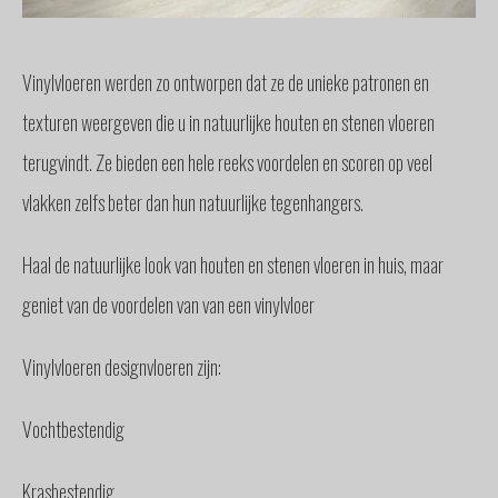
GLAS
BUITENZONWERING
Vinylvloeren werden zo ontworpen dat ze de unieke patronen en
MEUBELS
& ACCESSOIRES
texturen weergeven die u in natuurlijke houten en stenen vloeren
BUITENLEVEN
terugvindt. Ze bieden een hele reeks voordelen en scoren op veel
BENODIGDHEDEN
vlakken zelfs beter dan hun natuurlijke tegenhangers.
INTERIEURADVIES
INTERNATIONAAL
Haal de natuurlijke look van houten en stenen vloeren in huis, maar
SPANJE
geniet van de voordelen van van een vinylvloer
BINNENKIJKERS
NIEUWS
Vinylvloeren designvloeren zijn:
TEAM
STEL
Vochtbestendig
EEN
VRAAG
Krasbestendig
CONTACT