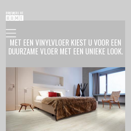
1.3.17
MET EEN VINYLVLOER KIEST U VOOR EEN
DUURZAME VLOER MET EEN UNIEKE LOOK.
HOME
COLLECTIE
VERF
BEHANG
RAAMDECORATIE
VLOEREN