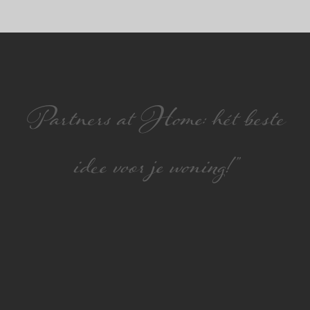
Partners at Home: hét beste
idee voor je woning!”