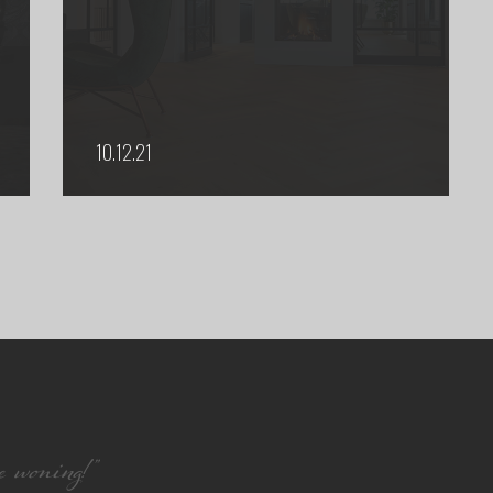
10.12.21
 woning!”