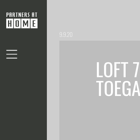
9.9.20
LOFT 
TOEGA