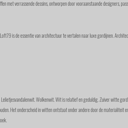
offen met verrassende dessins, ontworpen door vooraanstaande designers, passe
t79 is de essentie van architectuur te vertalen naar luxe gordijnen. Architec
Lelietjesvandalenwit. Wolkenwit. Wit is relatief en geduldig. Zuiver witte gordi
uden. Het onderscheid in witten ontstaat onder andere door de materialiteit en
doek.