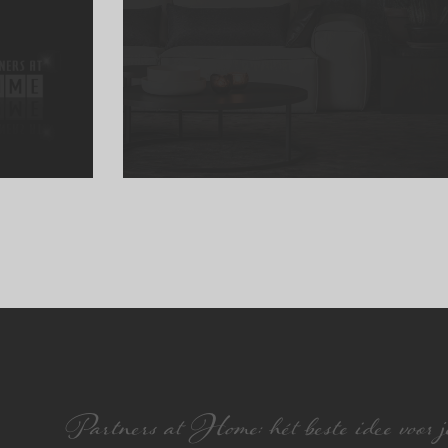
Partners at Home: hét beste idee voor je