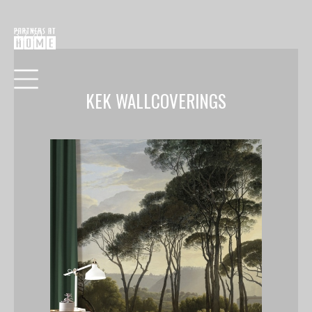
3.2.20
KEK WALLCOVERINGS
HOME
COLLECTIE
VERF
BEHANG
RAAMDECORATIE
VLOEREN