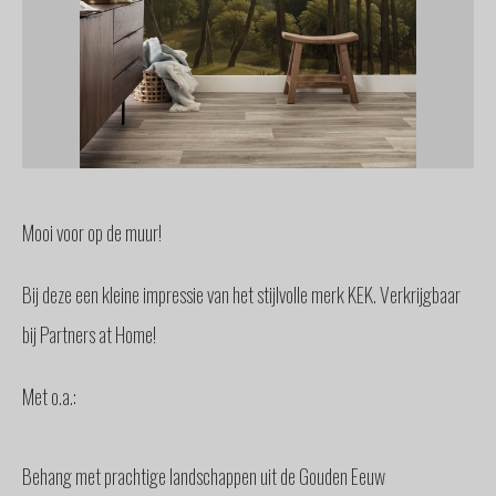
GLAS
BUITENZONWERING
MEUBELS
& ACCESSOIRES
BUITENLEVEN
BENODIGDHEDEN
INTERIEURADVIES
Mooi voor op de muur!
INTERNATIONAAL
SPANJE
Bij deze een kleine impressie van het stijlvolle merk KEK. Verkrijgbaar
BINNENKIJKERS
bij Partners at Home!
NIEUWS
TEAM
Met o.a.:
STEL
EEN
VRAAG
Behang met prachtige landschappen uit de Gouden Eeuw
CONTACT