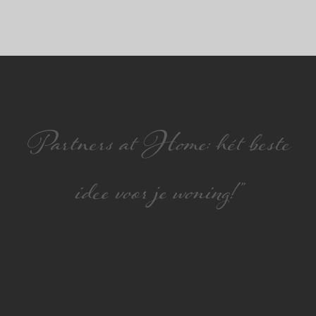
Partners at Home: hét beste
idee voor je woning!”