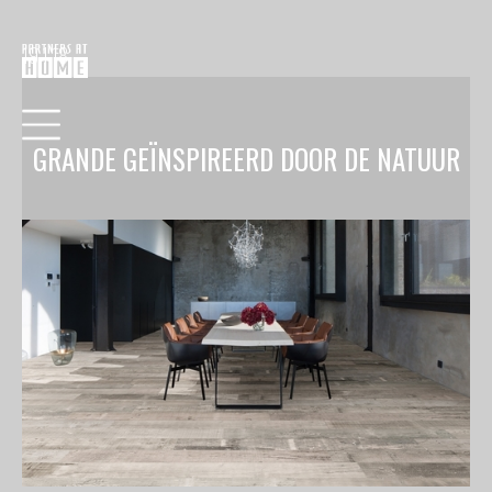
19.1.18
GRANDE GEÏNSPIREERD DOOR DE NATUUR
HOME
COLLECTIE
VERF
BEHANG
RAAMDECORATIE
VLOEREN