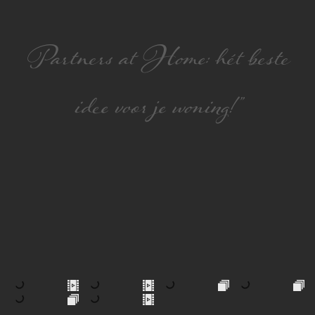
Partners at Home: hét beste
idee voor je woning!”