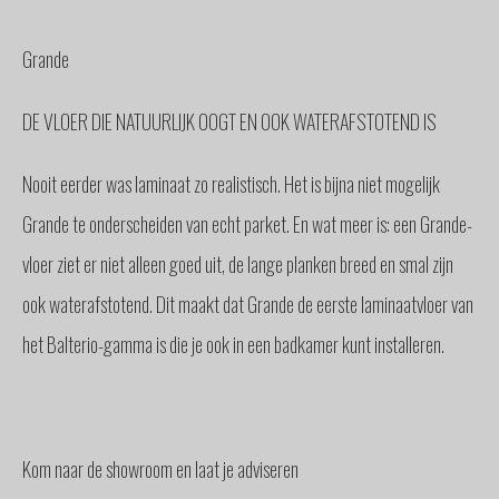
GLAS
BUITENZONWERING
Grande
MEUBELS
& ACCESSOIRES
DE VLOER DIE NATUURLIJK OOGT EN OOK WATERAFSTOTEND IS
BUITENLEVEN
BENODIGDHEDEN
Nooit eerder was laminaat zo realistisch. Het is bijna niet mogelijk
INTERIEURADVIES
Grande te onderscheiden van echt parket. En wat meer is: een Grande-
INTERNATIONAAL
vloer ziet er niet alleen goed uit, de lange planken breed en smal zijn
SPANJE
ook waterafstotend. Dit maakt dat Grande de eerste laminaatvloer van
BINNENKIJKERS
het Balterio-gamma is die je ook in een badkamer kunt installeren.
NIEUWS
TEAM
STEL
EEN
VRAAG
Kom naar de showroom en laat je adviseren
CONTACT