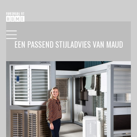
10.5.19
EEN PASSEND STIJLADVIES VAN MAUD
HOME
COLLECTIE
VERF
BEHANG
RAAMDECORATIE
VLOEREN