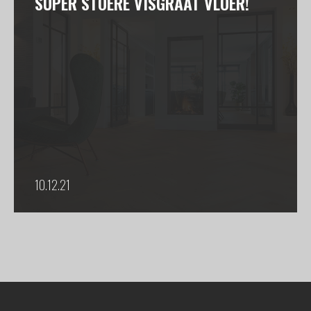
SUPER STOERE VISGRAAT VLOER!
10.12.21