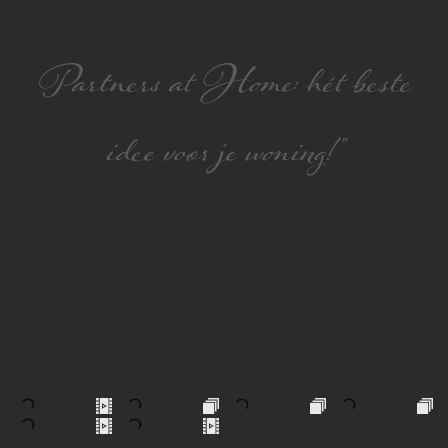
Partners at Home: hét beste
idee voor je woning!”