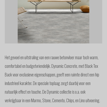
GLAS
BUITENZONWERING
MEUBELS
& ACCESSOIRES
BUITENLEVEN
BENODIGDHEDEN
INTERIEURADVIES
INTERNATIONAAL
Het gevoel en uitstraling van een rauwe betonvloer maar toch warm,
SPANJE
comfortabel en budgetvriendelijk. Dynamic Concrete, met Black Tex
BINNENKIJKERS
Back voor exclusieve eigenschappen, geeft een ruimte direct een hip
NIEUWS
TEAM
industrieel karakter. De speciale toplaag zorgt daarbij voor een
STEL
natuurlijk effect en touche. De Dynamic collectie is o.a. ook
EEN
VRAAG
verkrijgbaar in een Marmo, Stone, Cemento, Chips, en Lino uitvoering.
CONTACT