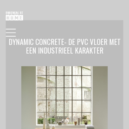
17.1.20
DYNAMIC CONCRETE- DE PVC VLOER MET
EEN INDUSTRIEEL KARAKTER
HOME
COLLECTIE
VERF
BEHANG
RAAMDECORATIE
VLOEREN