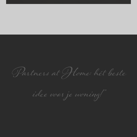
Partners at Home: hét beste
idee voor je woning!”