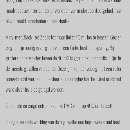
draagt bij aan een verbeterde akoestiek. De geluiddempende werking
maakt dat uw interieur stiller wordt en vermindert contactgeluid, naar
bijvoorbeeld benedenburen, aanzienlijk.
Vinyl met Black Tex Bac is tot maar liefst 40 m_ los te leggen. Gezien
er geen lijm nodig is zorgt dit voor een flinke kostenbesparing. Bij
grotere oppervlakten boven de 40 m2 is zgn. pick up of antislip lijm in
de meeste gevallen voldoende. Deze lijm kan eenvoudig met een roller
aangebracht worden op de vloer en na droging kan het vinyl er als het
ware als antislip op gelegd worden.
De eerste en enige echte naadloze PVC vloer op 400 cm breed!
De egaliserende werking van de rug, welke een hoge weerstand heeft