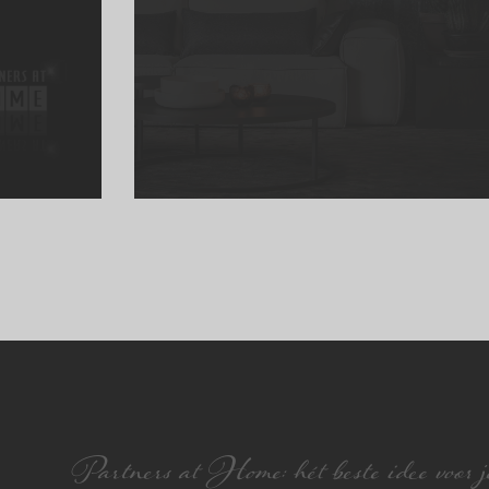
Partners at Home: hét beste idee voor je