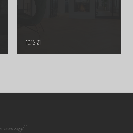
10.12.21
 woning!”