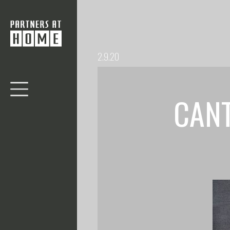
2.9.20
CANT