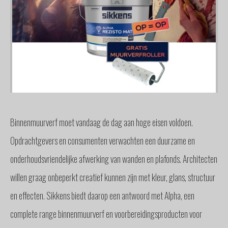
GLAS
BUITENZONWERING
MEUBELS
& ACCESSOIRES
BUITENLEVEN
BENODIGDHEDEN
INTERIEURADVIES
INTERNATIONAAL
Binnenmuurverf moet vandaag de dag aan hoge eisen voldoen.
SPANJE
Opdrachtgevers en consumenten verwachten een duurzame en
BINNENKIJKERS
onderhoudsvriendelijke afwerking van wanden en plafonds. Architecten
NIEUWS
TEAM
willen graag onbeperkt creatief kunnen zijn met kleur, glans, structuur
STEL
en effecten. Sikkens biedt daarop een antwoord met Alpha, een
EEN
VRAAG
complete range binnenmuurverf en voorbereidingsproducten voor
CONTACT