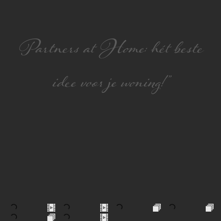
Partners at Home: hét beste
idee voor je woning!”