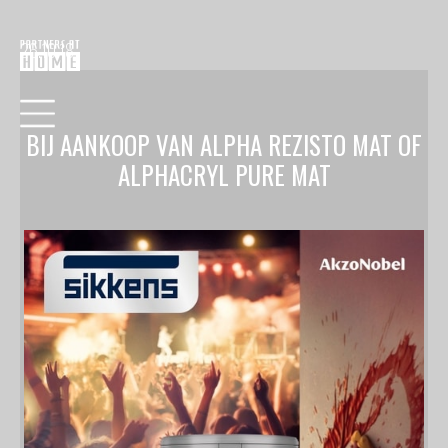
26.10.18
BIJ AANKOOP VAN ALPHA REZISTO MAT OF
ALPHACRYL PURE MAT
HOME
COLLECTIE
VERF
BEHANG
RAAMDECORATIE
VLOEREN