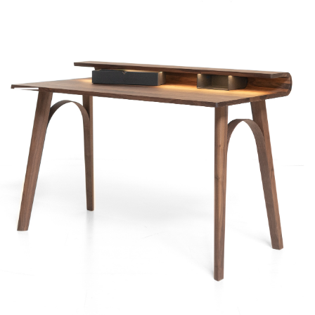
BUREAU'S
HOME
COLLECTIE
VERF
BEHANG
RAAMDECORATIE
VLOEREN