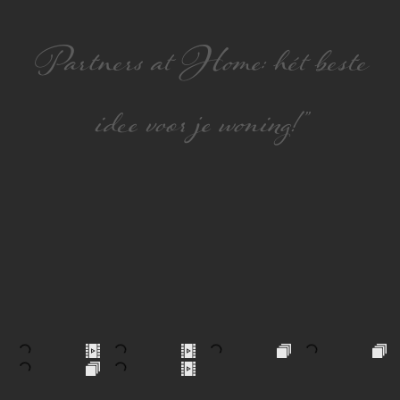
Partners at Home: hét beste
idee voor je woning!”