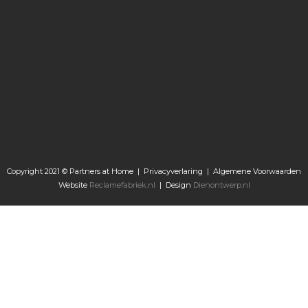
Copyright 2021 © Partners at Home |
Privacyverlaring
|
Algemene Voorwaarden
Website
Reclamefabriek.nl
| Design
Dienontwerp.nl