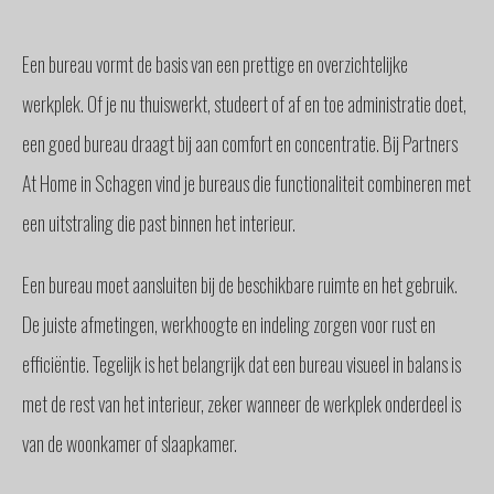
GLAS
BUITENZONWERING
Een bureau vormt de basis van een prettige en overzichtelijke
MEUBELS
werkplek. Of je nu thuiswerkt, studeert of af en toe administratie doet,
& ACCESSOIRES
een goed bureau draagt bij aan comfort en concentratie. Bij Partners
BUITENLEVEN
BENODIGDHEDEN
At Home in Schagen vind je bureaus die functionaliteit combineren met
INTERIEURADVIES
een uitstraling die past binnen het interieur.
INTERNATIONAAL
SPANJE
Een bureau moet aansluiten bij de beschikbare ruimte en het gebruik.
BINNENKIJKERS
De juiste afmetingen, werkhoogte en indeling zorgen voor rust en
NIEUWS
efficiëntie. Tegelijk is het belangrijk dat een bureau visueel in balans is
TEAM
met de rest van het interieur, zeker wanneer de werkplek onderdeel is
STEL
EEN
van de woonkamer of slaapkamer.
VRAAG
CONTACT