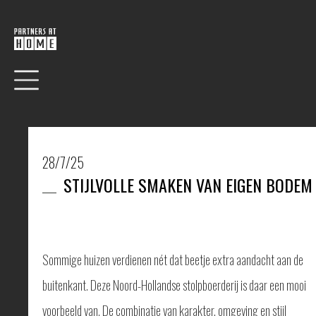
28/7/25
STIJLVOLLE SMAKEN VAN EIGEN BODEM
HOME
COLLECTIE
VERF
Sommige huizen verdienen nét dat beetje extra aandacht aan de
BEHANG
buitenkant. Deze Noord-Hollandse stolpboerderij is daar een mooi
RAAMDECORATIE
VLOEREN
voorbeeld van. De combinatie van karakter, omgeving en stijl