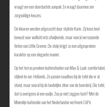
GLAS
vraagt om een doordachte aanpak. En vraagt daarmee om
BUITENZONWERING
zorgvuldige keuzes.
MEUBELS
& ACCESSOIRES
De kleuren werden uitgezocht door styliste Karin. Zij koos heel
BUITENLEVEN
bewust voor wellicht iets afwijkende, maar vooral verrassende
BENODIGDHEDEN
INTERIEURADVIES
tinten van Little Greene. De stolp krijgt zo een uitgesproken
INTERNATIONAAL
karakter op een elegante manier.
SPANJE
BINNENKIJKERS
Op het terras pronken buitenstoelen van Max & Luuk: comfortabel,
NIEUWS
stijlvol én oer-Hollands. Ze passen naadloos bij de tafel die er al
TEAM
stond, maar vooral bij de landelijke sfeer van de boerderij. Die tafel,
STEL
dat is overigens al een oudje. Zou je niet zeggen toch? Met de
EEN
VRAAG
Molenlijn buitenolie van het Nederlandse verfmerk CéPé
CONTACT