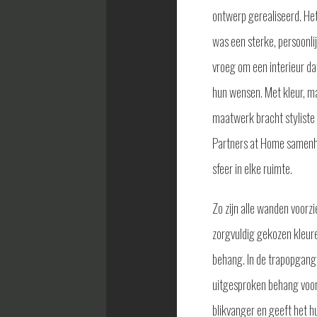
ontwerp gerealiseerd. Het
was een sterke, persoonlij
vroeg om een interieur dat
hun wensen. Met kleur, ma
maatwerk bracht styliste
Partners at Home samen
sfeer in elke ruimte.
Zo zijn alle wanden voorzi
zorgvuldig gekozen kleur
behang. In de trapopgang
uitgesproken behang voo
blikvanger en geeft het hu