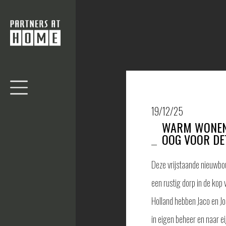
19/12/25
WARM WONEN
OOG VOOR DE
Deze vrijstaande nieuwb
een rustig dorp in de kop
Holland hebben Jaco en Jo
in eigen beheer en naar e