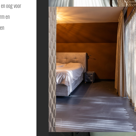
 en oog voor
arm en
een