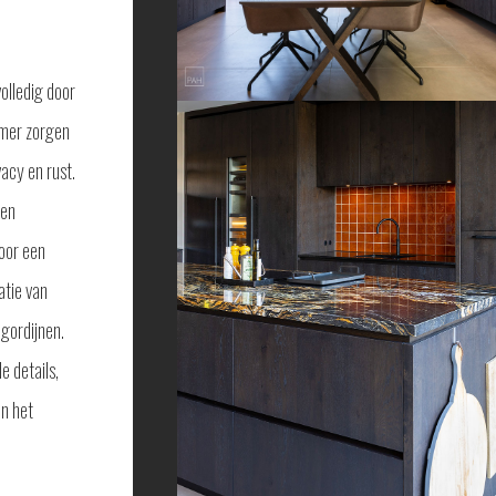
olledig door
amer zorgen
vacy en rust.
 en
oor een
tie van
 gordijnen.
de details,
en het