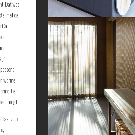
cht. Dat was
stel met de
n Co.
nde
arin
zijn
jpassend
een warme,
comfort en
amenbrengt.
é laat zien
ur,