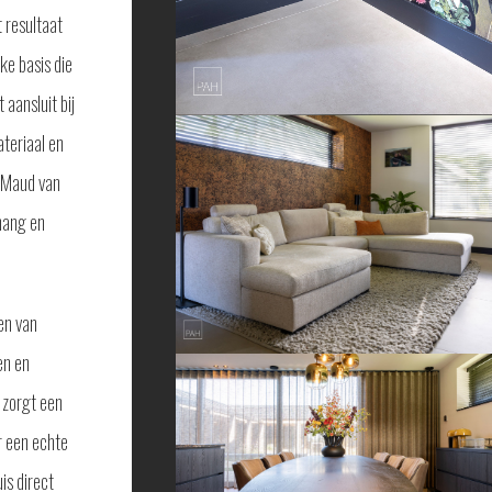
 resultaat
ke basis die
 aansluit bij
teriaal en
 Maud van
hang en
en van
en en
 zorgt een
r een echte
is direct